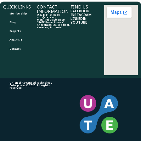
QUICK LINKS
CONTACT
FIND US
INFORMATION
FACEBOOK
Membership
INSTAGRAM
(+374) 11 54 88 81
info@uate.org
LINKEDIN
Mon – Fri 09:00-18:00
YOUTUBE
Blog
“UATE Power House”
Khorenatsi 28, 3rd floor,
Yerevan, Armenia
Projects
About Us
Contact
Union of Advanced Technology
Enterprises © 2025. All rights
reserved