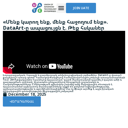
JOIN UATE
«Մենք կարող ենք, մենք հաջողում ենք».
DataArt-ը ապացույցն է. Թեք հսկաներ
Նորարարական, հուսալի և բարձրորակ տեխնոլոգիական լուծումներ. DataArt-ը վստահ
քայլերով է առաջ գնում՝ համագործակցելով համաշխարհային շուկայի առաջատարների
հետ: 2019 թվականին հասնելով Հայաստան՝ կարճ ժամանակում դարձել է կայուն աճի և
զարգացման օրինակ՝ մշտապես ընդլայնելով ծրագրերի շրջանակն ու
հավակնությունները։ Ընկերության գլխավոր շարժիչ ուժը մարդկային ռեսուրսն է․
Հայաստանում աշխատող մասնագետները աչքի են ընկնում նվիրվածությամբ,
աշխատասիրությամբ և պրոֆեսիոնալիզմով։ Սա ոչ միայն արժեք է, այլև իրական
մրցակցային առավելություն միջազգային շուկայում։
December 18, 2025
ՎԵՐԱԴԱՌՆԱԼ